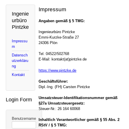
Impressum
Ingenie
urbüro
Angaben gemäß § 5 TMG:
Pintzke
Ingenieurbüro Pintzke
Emmi-Kurzke-Straße 27
Impressu
24306 Plön
m
Tel. 04522/502768
Datensch
E-Mail: kontakt(at)pintzke.de
utzerkläru
ng
https://www.pintzke.de
Kontakt
Geschäftsführer:
Dipl.-Ing. (FH) Carsten Pintzke
Umsatzsteuer-Identifikationsnummer gemäß
Login Form
§27a Umsatzsteuergesetz:
Steuer-Nr.: 26 164 60068
Benutzername
Inhaltlich Verantwortlicher gemäß § 55 Abs. 2
RStV / § 5 TMG: